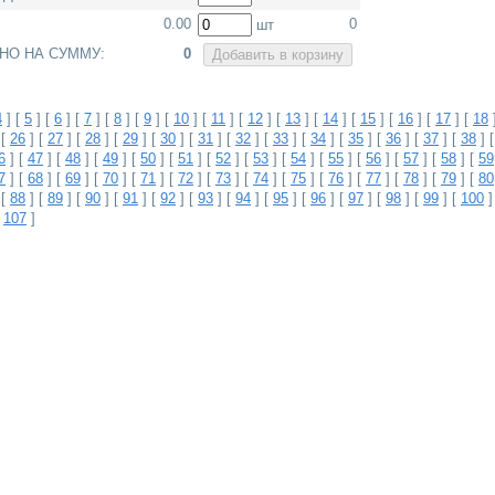
0.00
0
шт
АНО НА СУММУ:
0
4
] [
5
] [
6
] [
7
] [
8
] [
9
] [
10
] [
11
] [
12
] [
13
] [
14
] [
15
] [
16
] [
17
] [
18
 [
26
] [
27
] [
28
] [
29
] [
30
] [
31
] [
32
] [
33
] [
34
] [
35
] [
36
] [
37
] [
38
] 
6
] [
47
] [
48
] [
49
] [
50
] [
51
] [
52
] [
53
] [
54
] [
55
] [
56
] [
57
] [
58
] [
59
7
] [
68
] [
69
] [
70
] [
71
] [
72
] [
73
] [
74
] [
75
] [
76
] [
77
] [
78
] [
79
] [
80
 [
88
] [
89
] [
90
] [
91
] [
92
] [
93
] [
94
] [
95
] [
96
] [
97
] [
98
] [
99
] [
100
]
[
107
]