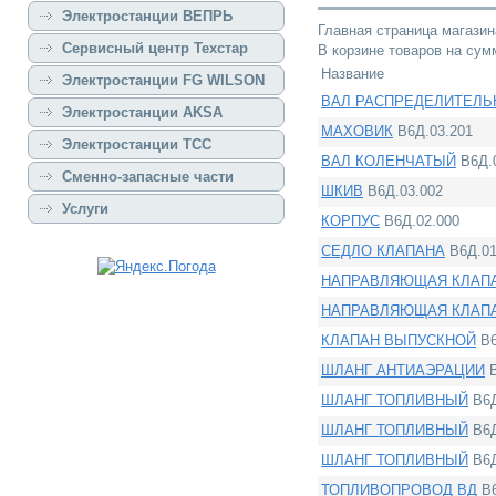
Электростанции ВЕПРЬ
Главная страница магазин
Сервисный центр Техстар
В корзине товаров на су
Название
Электростанции FG WILSON
ВАЛ РАСПРЕДЕЛИТЕЛ
Электростанции AKSA
МАХОВИК
В6Д.03.201
Электростанции ТСС
ВАЛ КОЛЕНЧАТЫЙ
В6Д.
Сменно-запасные части
ШКИВ
В6Д.03.002
Услуги
КОРПУС
В6Д.02.000
СЕДЛО КЛАПАНА
В6Д.01
НАПРАВЛЯЮЩАЯ КЛАП
НАПРАВЛЯЮЩАЯ КЛАП
КЛАПАН ВЫПУСКНОЙ
В6
ШЛАНГ АНТИАЭРАЦИИ
В
ШЛАНГ ТОПЛИВНЫЙ
В6Д
ШЛАНГ ТОПЛИВНЫЙ
В6Д
ШЛАНГ ТОПЛИВНЫЙ
В6Д
ТОПЛИВОПРОВОД ВД
В6