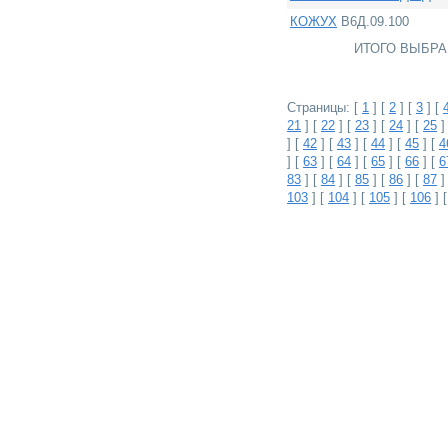
КОЖУХ
В6Д.09.100
ИТОГО ВЫБР
Страницы: [
1
] [
2
] [
3
] [
21
] [
22
] [
23
] [
24
] [
25
]
] [
42
] [
43
] [
44
] [
45
] [
4
] [
63
] [
64
] [
65
] [
66
] [
6
83
] [
84
] [
85
] [
86
] [
87
]
103
] [
104
] [
105
] [
106
] 