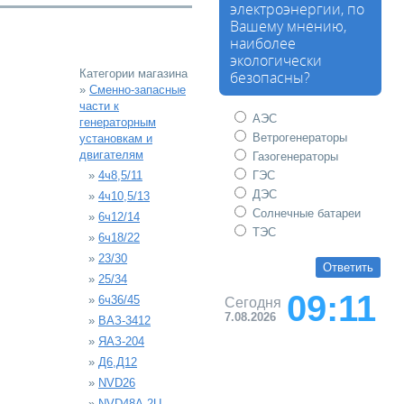
электроэнергии, по
Вашему мнению,
наиболее
экологически
Категории магазина
безопасны?
»
Сменно-запасные
части к
АЭС
генераторным
Ветрогенераторы
установкам и
двигателям
Газогенераторы
»
4ч8,5/11
ГЭС
ДЭС
»
4ч10,5/13
Солнечные батареи
»
6ч12/14
ТЭС
»
6ч18/22
»
23/30
»
25/34
09:11
»
6ч36/45
Сегодня
7.08.2026
»
ВАЗ-3412
»
ЯАЗ-204
»
Д6,Д12
»
NVD26
»
NVD48A-2U