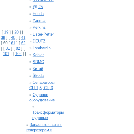
»
УД-25
»
Honda
»
Yanmar
»
Perkins
] [
19
] [
20
] [
»
Lister-Petter
[
39
] [
40
] [
41
»
DEUTZ
]
60
[
61
] [
62
»
Lombardini
] [
81
] [
82
] [
 [
101
] [
102
] [
»
Kohler
»
SDMO
»
Китай
»
Škoda
»
Сепараторы
СЦ-1,5, СЦ-3
»
Судовое
оборудование
»
Трансформаторы
судовые
»
Запасные части к
генераторам и