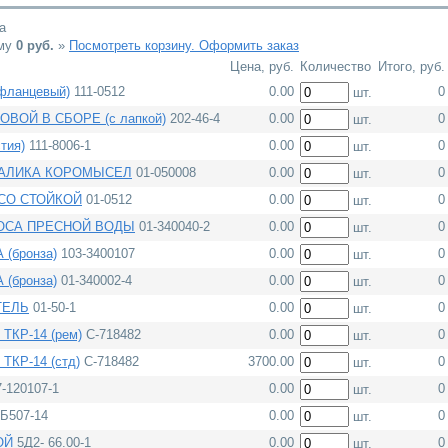
а
мму
0
руб.
»
Посмотреть корзину. Оформить заказ
Цена, руб.
Количество
Итого, руб.
ланцевый)
111-0512
0.00
0
шт.
ВОЙ В СБОРЕ (с лапкой)
202-46-4
0.00
0
шт.
тия)
111-8006-1
0.00
0
шт.
ВАЛИКА КОРОМЫСЕЛ
01-050008
0.00
0
шт.
СО СТОЙКОЙ
01-0512
0.00
0
шт.
ОСА ПРЕСНОЙ ВОДЫ
01-340040-2
0.00
0
шт.
(бронза)
103-3400107
0.00
0
шт.
(бронза)
01-340002-4
0.00
0
шт.
ТЕЛЬ
01-50-1
0.00
0
шт.
КР-14 (рем)
С-718482
0.00
0
шт.
КР-14 (стд)
С-718482
3700.00
0
шт.
-120107-1
0.00
0
шт.
Б507-14
0.00
0
шт.
ОЙ
5Д2- 66.00-1
0.00
0
шт.