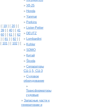
»
УД-25
»
Honda
»
Yanmar
»
Perkins
] [
19
] [
20
] [
»
Lister-Petter
[
39
] [
40
] [
41
»
DEUTZ
[
60
] [
61
] [
62
»
Lombardini
] [
81
] [
82
] [
 [
101
] [
102
] [
»
Kohler
»
SDMO
»
Китай
»
Škoda
»
Сепараторы
СЦ-1,5, СЦ-3
»
Судовое
оборудование
»
Трансформаторы
судовые
»
Запасные части к
генераторам и