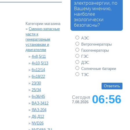
электроэнергии, по
Вашему мнению,
наиболее
экологически
Категории магазина
безопасны?
»
Сменно-запасные
части к
АЭС
генераторным
Ветрогенераторы
установкам и
двигателям
Газогенераторы
»
4ч8,5/11
ГЭС
ДЭС
»
4ч10,5/13
Солнечные батареи
»
6ч12/14
ТЭС
»
6ч18/22
»
23/30
»
25/34
06:56
»
6ч36/45
Сегодня
7.08.2026
»
ВАЗ-3412
»
ЯАЗ-204
»
Д6,Д12
»
NVD26
»
NVD48A-2U