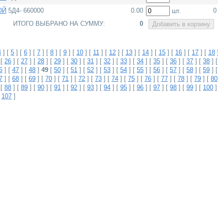
ОЙ
5Д4- 660000
0.00
0
шт.
ИТОГО ВЫБРАНО НА СУММУ:
0
4
] [
5
] [
6
] [
7
] [
8
] [
9
] [
10
] [
11
] [
12
] [
13
] [
14
] [
15
] [
16
] [
17
] [
18
 [
26
] [
27
] [
28
] [
29
] [
30
] [
31
] [
32
] [
33
] [
34
] [
35
] [
36
] [
37
] [
38
] 
6
] [
47
] [
48
]
49
[
50
] [
51
] [
52
] [
53
] [
54
] [
55
] [
56
] [
57
] [
58
] [
59
] 
7
] [
68
] [
69
] [
70
] [
71
] [
72
] [
73
] [
74
] [
75
] [
76
] [
77
] [
78
] [
79
] [
80
 [
88
] [
89
] [
90
] [
91
] [
92
] [
93
] [
94
] [
95
] [
96
] [
97
] [
98
] [
99
] [
100
]
[
107
]