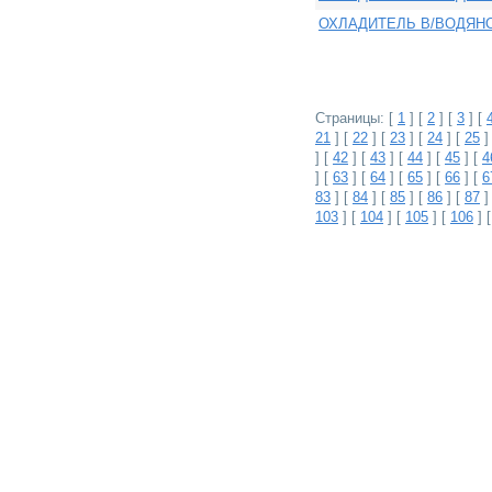
ОХЛАДИТЕЛЬ В/ВОДЯН
Страницы: [
1
] [
2
] [
3
] [
21
] [
22
] [
23
] [
24
] [
25
]
] [
42
] [
43
] [
44
] [
45
] [
4
] [
63
] [
64
] [
65
] [
66
] [
6
83
] [
84
] [
85
] [
86
] [
87
]
103
] [
104
] [
105
] [
106
] 